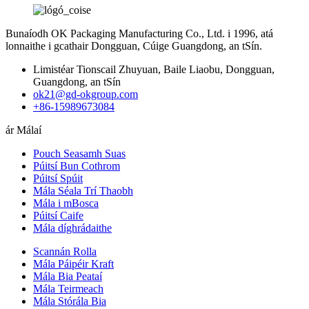
Bunaíodh OK Packaging Manufacturing Co., Ltd. i 1996, atá
lonnaithe i gcathair Dongguan, Cúige Guangdong, an tSín.
Limistéar Tionscail Zhuyuan, Baile Liaobu, Dongguan,
Guangdong, an tSín
ok21@gd-okgroup.com
+86-15989673084
ár Málaí
Pouch Seasamh Suas
Púitsí Bun Cothrom
Púitsí Spúit
Mála Séala Trí Thaobh
Mála i mBosca
Púitsí Caife
Mála díghrádaithe
Scannán Rolla
Mála Páipéir Kraft
Mála Bia Peataí
Mála Teirmeach
Mála Stórála Bia