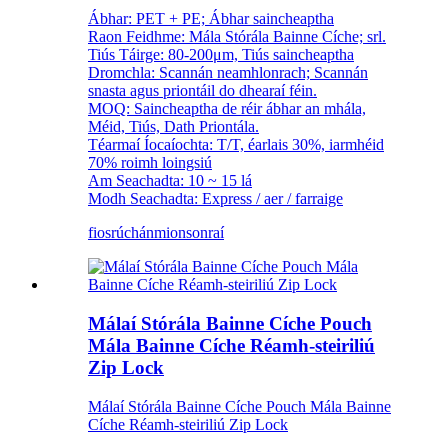
Ábhar: PET + PE; Ábhar saincheaptha
Raon Feidhme: Mála Stórála Bainne Cíche; srl.
Tiús Táirge: 80-200μm, Tiús saincheaptha
Dromchla: Scannán neamhlonrach; Scannán
snasta agus priontáil do dhearaí féin.
MOQ: Saincheaptha de réir ábhar an mhála,
Méid, Tiús, Dath Priontála.
Téarmaí Íocaíochta: T/T, éarlais 30%, iarmhéid
70% roimh loingsiú
Am Seachadta: 10 ~ 15 lá
Modh Seachadta: Express / aer / farraige
fiosrúchán
mionsonraí
Málaí Stórála Bainne Cíche Pouch
Mála Bainne Cíche Réamh-steiriliú
Zip Lock
Málaí Stórála Bainne Cíche Pouch Mála Bainne
Cíche Réamh-steiriliú Zip Lock