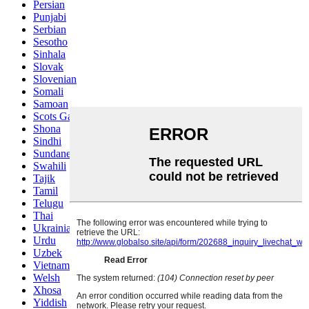
Persian
Punjabi
Serbian
Sesotho
Sinhala
Slovak
Slovenian
Somali
Samoan
Scots Gaelic
Shona
Sindhi
Sundanese
Swahili
Tajik
Tamil
Telugu
Thai
Ukrainian
Urdu
Uzbek
Vietnamese
Welsh
Xhosa
Yiddish