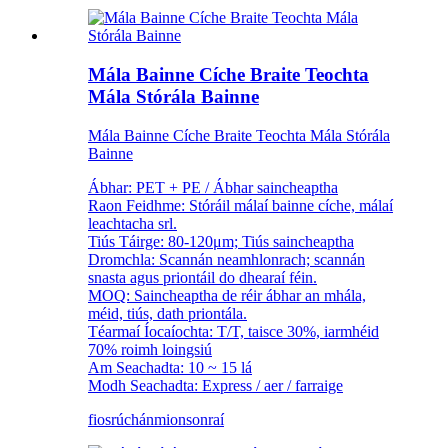
Mála Bainne Cíche Braite Teochta
Mála Stórála Bainne
Mála Bainne Cíche Braite Teochta Mála Stórála
Bainne
Ábhar: PET + PE / Ábhar saincheaptha
Raon Feidhme: Stóráil málaí bainne cíche, málaí
leachtacha srl.
Tiús Táirge: 80-120μm; Tiús saincheaptha
Dromchla: Scannán neamhlonrach; scannán
snasta agus priontáil do dhearaí féin.
MOQ: Saincheaptha de réir ábhar an mhála,
méid, tiús, dath priontála.
Téarmaí Íocaíochta: T/T, taisce 30%, iarmhéid
70% roimh loingsiú
Am Seachadta: 10 ~ 15 lá
Modh Seachadta: Express / aer / farraige
fiosrúchán
mionsonraí