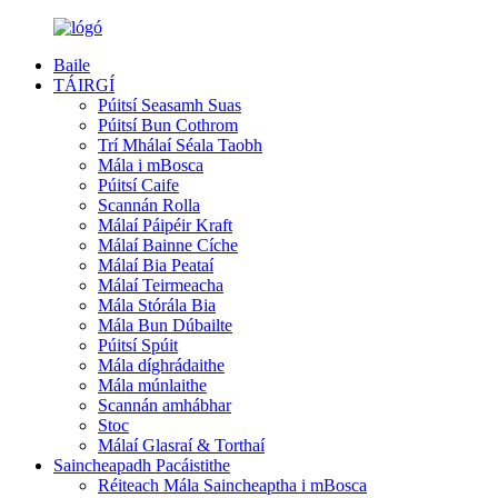
Baile
TÁIRGÍ
Púitsí Seasamh Suas
Púitsí Bun Cothrom
Trí Mhálaí Séala Taobh
Mála i mBosca
Púitsí Caife
Scannán Rolla
Málaí Páipéir Kraft
Málaí Bainne Cíche
Málaí Bia Peataí
Málaí Teirmeacha
Mála Stórála Bia
Mála Bun Dúbailte
Púitsí Spúit
Mála díghrádaithe
Mála múnlaithe
Scannán amhábhar
Stoc
Málaí Glasraí & Torthaí
Saincheapadh Pacáistithe
Réiteach Mála Saincheaptha i mBosca