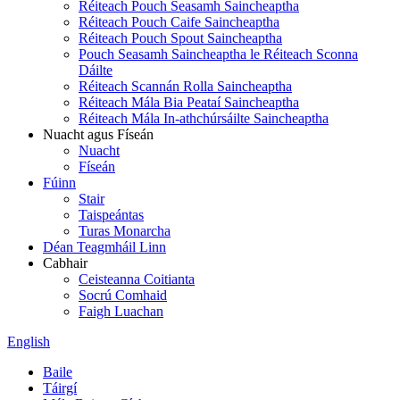
Réiteach Pouch Seasamh Saincheaptha
Réiteach Pouch Caife Saincheaptha
Réiteach Pouch Spout Saincheaptha
Pouch Seasamh Saincheaptha le Réiteach Sconna
Dáilte
Réiteach Scannán Rolla Saincheaptha
Réiteach Mála Bia Peataí Saincheaptha
Réiteach Mála In-athchúrsáilte Saincheaptha
Nuacht agus Físeán
Nuacht
Físeán
Fúinn
Stair
Taispeántas
Turas Monarcha
Déan Teagmháil Linn
Cabhair
Ceisteanna Coitianta
Socrú Comhaid
Faigh Luachan
English
Baile
Táirgí