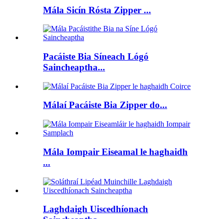
Mála Sicín Rósta Zipper ...
Pacáiste Bia Síneach Lógó
Saincheaptha...
Málaí Pacáiste Bia Zipper do...
Mála Iompair Eiseamal le haghaidh
...
Laghdaigh Uiscedhíonach