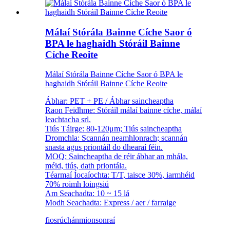
Málaí Stórála Bainne Cíche Saor ó
BPA le haghaidh Stóráil Bainne
Cíche Reoite
Málaí Stórála Bainne Cíche Saor ó BPA le
haghaidh Stóráil Bainne Cíche Reoite
Ábhar: PET + PE / Ábhar saincheaptha
Raon Feidhme: Stóráil málaí bainne cíche, málaí
leachtacha srl.
Tiús Táirge: 80-120μm; Tiús saincheaptha
Dromchla: Scannán neamhlonrach; scannán
snasta agus priontáil do dhearaí féin.
MOQ: Saincheaptha de réir ábhar an mhála,
méid, tiús, dath priontála.
Téarmaí Íocaíochta: T/T, taisce 30%, iarmhéid
70% roimh loingsiú
Am Seachadta: 10 ~ 15 lá
Modh Seachadta: Express / aer / farraige
fiosrúchán
mionsonraí