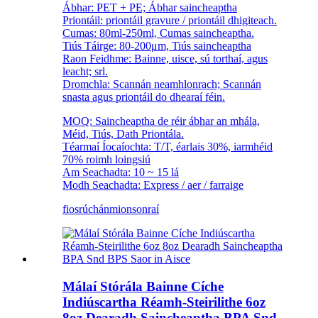
Ábhar: PET + PE; Ábhar saincheaptha
Priontáil: priontáil gravure / priontáil dhigiteach.
Cumas: 80ml-250ml, Cumas saincheaptha.
Tiús Táirge: 80-200μm, Tiús saincheaptha
Raon Feidhme: Bainne, uisce, sú torthaí, agus
leacht; srl.
Dromchla: Scannán neamhlonrach; Scannán
snasta agus priontáil do dhearaí féin.
MOQ: Saincheaptha de réir ábhar an mhála,
Méid, Tiús, Dath Priontála.
Téarmaí Íocaíochta: T/T, éarlais 30%, iarmhéid
70% roimh loingsiú
Am Seachadta: 10 ~ 15 lá
Modh Seachadta: Express / aer / farraige
fiosrúchán
mionsonraí
Málaí Stórála Bainne Cíche
Indiúscartha Réamh-Steirilithe 6oz
8oz Dearadh Saincheaptha BPA Snd