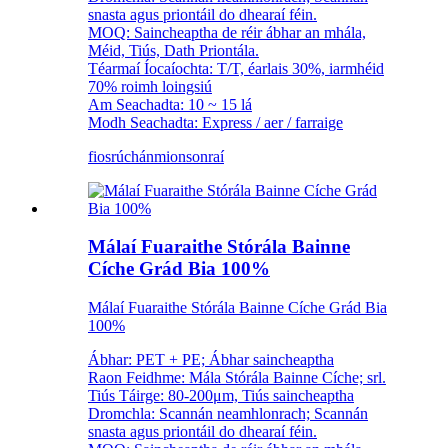
snasta agus priontáil do dhearaí féin.
MOQ: Saincheaptha de réir ábhar an mhála,
Méid, Tiús, Dath Priontála.
Téarmaí Íocaíochta: T/T, éarlais 30%, iarmhéid
70% roimh loingsiú
Am Seachadta: 10 ~ 15 lá
Modh Seachadta: Express / aer / farraige
fiosrúchán
mionsonraí
Málaí Fuaraithe Stórála Bainne
Cíche Grád Bia 100%
Málaí Fuaraithe Stórála Bainne Cíche Grád Bia
100%
Ábhar: PET + PE; Ábhar saincheaptha
Raon Feidhme: Mála Stórála Bainne Cíche; srl.
Tiús Táirge: 80-200μm, Tiús saincheaptha
Dromchla: Scannán neamhlonrach; Scannán
snasta agus priontáil do dhearaí féin.