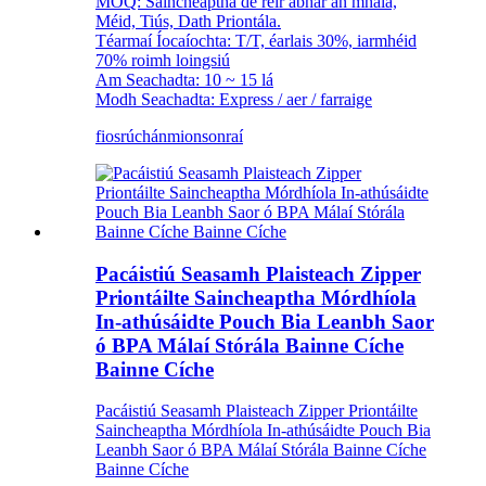
MOQ: Saincheaptha de réir ábhar an mhála,
Méid, Tiús, Dath Priontála.
Téarmaí Íocaíochta: T/T, éarlais 30%, iarmhéid
70% roimh loingsiú
Am Seachadta: 10 ~ 15 lá
Modh Seachadta: Express / aer / farraige
fiosrúchán
mionsonraí
Pacáistiú Seasamh Plaisteach Zipper
Priontáilte Saincheaptha Mórdhíola
In-athúsáidte Pouch Bia Leanbh Saor
ó BPA Málaí Stórála Bainne Cíche
Bainne Cíche
Pacáistiú Seasamh Plaisteach Zipper Priontáilte
Saincheaptha Mórdhíola In-athúsáidte Pouch Bia
Leanbh Saor ó BPA Málaí Stórála Bainne Cíche
Bainne Cíche