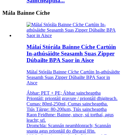
Saincheaptha...
Mála Bainne Cíche
Málaí Stórála Bainne Cíche Cartúin
In-athúsáidte Seasamh Suas Zipper
Dúbailte BPA Saor in Aisce
Málaí Stórála Bainne Cíche Cartúin In-athúsáidte
Seasamh Suas Zipper Dúbailte BPA Saor in
Aisce
Ábhar: PET + PE; Ábhar saincheaptha
Priontáil: priontáil gravure / priontáil dhigiteach.
Cumas: 80ml-250ml, Cumas saincheaptha.
Tiús Táirge: 80-200μm, Tiús saincheaptha
Raon Feidhme: Bainne, uisce, sú torthaí, agus
leacht; srl.
Dromchla: Scannán neamhlonrach; Scannán
snasta agus priontáil do dhearaí féin.