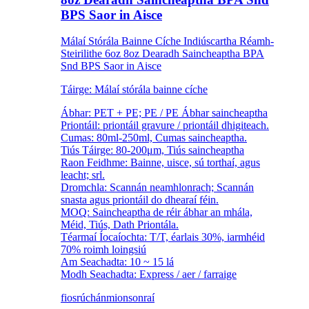
BPS Saor in Aisce
Málaí Stórála Bainne Cíche Indiúscartha Réamh-
Steirilithe 6oz 8oz Dearadh Saincheaptha BPA
Snd BPS Saor in Aisce
Táirge: Málaí stórála bainne cíche
Ábhar: PET + PE; PE / PE Ábhar saincheaptha
Priontáil: priontáil gravure / priontáil dhigiteach.
Cumas: 80ml-250ml, Cumas saincheaptha.
Tiús Táirge: 80-200μm, Tiús saincheaptha
Raon Feidhme: Bainne, uisce, sú torthaí, agus
leacht; srl.
Dromchla: Scannán neamhlonrach; Scannán
snasta agus priontáil do dhearaí féin.
MOQ: Saincheaptha de réir ábhar an mhála,
Méid, Tiús, Dath Priontála.
Téarmaí Íocaíochta: T/T, éarlais 30%, iarmhéid
70% roimh loingsiú
Am Seachadta: 10 ~ 15 lá
Modh Seachadta: Express / aer / farraige
fiosrúchán
mionsonraí