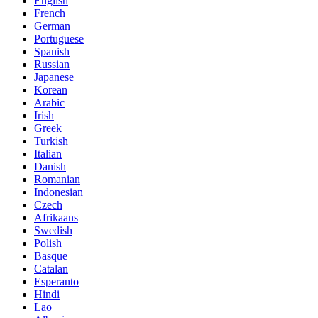
English
French
German
Portuguese
Spanish
Russian
Japanese
Korean
Arabic
Irish
Greek
Turkish
Italian
Danish
Romanian
Indonesian
Czech
Afrikaans
Swedish
Polish
Basque
Catalan
Esperanto
Hindi
Lao