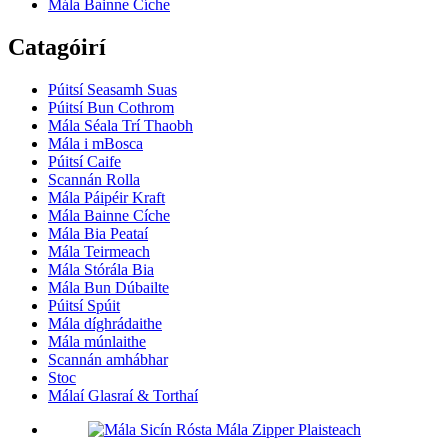
Mála Bainne Cíche
Catagóirí
Púitsí Seasamh Suas
Púitsí Bun Cothrom
Mála Séala Trí Thaobh
Mála i mBosca
Púitsí Caife
Scannán Rolla
Mála Páipéir Kraft
Mála Bainne Cíche
Mála Bia Peataí
Mála Teirmeach
Mála Stórála Bia
Mála Bun Dúbailte
Púitsí Spúit
Mála díghrádaithe
Mála múnlaithe
Scannán amhábhar
Stoc
Málaí Glasraí & Torthaí