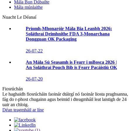
Mála Bun Dúbailte
Mála múnlaithe
Nuacht Le Déanaí
Príomh-Mhonaróir Mála Bia Leanbh 2026:
Soláthraí Deimhnithe FDA 3-Monarchana
Dongguan OK Packaging
26-07-22
An Mála Sú Seasamh is Fearr i mBosca 2026 |
An Soláthraí Pouch Bib is Fearr Pacáistiú OK
26-07-20
Fiosrúchán
Le haghaidh fiosrúcháin faoinár dtáirgí nó faoinár liosta praghsanna,
fág do r-phost chugainn agus beimid i dteagmháil leat laistigh de 24
uair an chloig.
Déan teagmháil ar líne