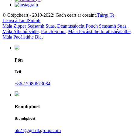
© Cóipcheart - 2010-2022: Gach ceart ar cosaint.
Táirgí Te
,
Léarscáil an tSuímh
Mála Zipper Seasamh Suas
,
Déantúsaíocht Pouch Seasamh Suas
,
Mála Athchúrsáilte
,
Pouch Spout
,
Mála Pacáistithe In-athshéalaithe
,
Mála Pacáistithe Bia
,
Fón
Teil
+86-15989673084
Ríomhphost
Ríomhphost
ok21@gd-okgroup.com