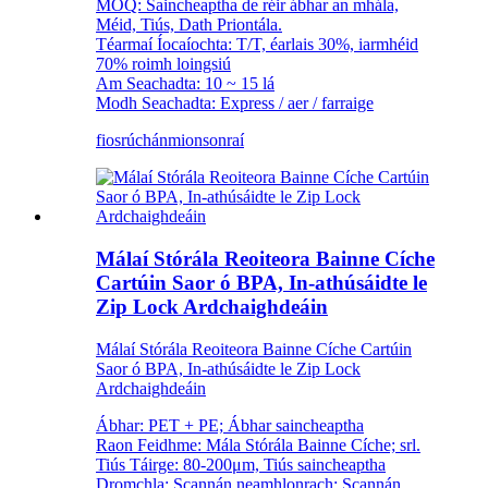
MOQ: Saincheaptha de réir ábhar an mhála,
Méid, Tiús, Dath Priontála.
Téarmaí Íocaíochta: T/T, éarlais 30%, iarmhéid
70% roimh loingsiú
Am Seachadta: 10 ~ 15 lá
Modh Seachadta: Express / aer / farraige
fiosrúchán
mionsonraí
Málaí Stórála Reoiteora Bainne Cíche
Cartúin Saor ó BPA, In-athúsáidte le
Zip Lock Ardchaighdeáin
Málaí Stórála Reoiteora Bainne Cíche Cartúin
Saor ó BPA, In-athúsáidte le Zip Lock
Ardchaighdeáin
Ábhar: PET + PE; Ábhar saincheaptha
Raon Feidhme: Mála Stórála Bainne Cíche; srl.
Tiús Táirge: 80-200μm, Tiús saincheaptha
Dromchla: Scannán neamhlonrach; Scannán