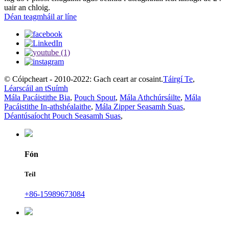
uair an chloig.
Déan teagmháil ar líne
© Cóipcheart - 2010-2022: Gach ceart ar cosaint.
Táirgí Te
,
Léarscáil an tSuímh
Mála Pacáistithe Bia
,
Pouch Spout
,
Mála Athchúrsáilte
,
Mála
Pacáistithe In-athshéalaithe
,
Mála Zipper Seasamh Suas
,
Déantúsaíocht Pouch Seasamh Suas
,
Fón
Teil
+86-15989673084