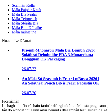
Scannán Rolla
Mála Páipéir Kraft
Mála Bia Peataí
Mála Teirmeach
Mála Stórála Bia
Mála Bun Dúbailte
Mála múnlaithe
Nuacht Le Déanaí
Príomh-Mhonaróir Mála Bia Leanbh 2026:
Soláthraí Deimhnithe FDA 3-Monarchana
Dongguan OK Packaging
26-07-22
An Mála Sú Seasamh is Fearr i mBosca 2026 |
An Soláthraí Pouch Bib is Fearr Pacáistiú OK
26-07-20
Fiosrúchán
Le haghaidh fiosrúcháin faoinár dtáirgí nó faoinár liosta praghsanna,
fág do r-phost chugainn agus beimid i dteagmháil leat laistigh de 24