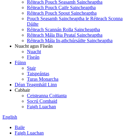
Réiteach Pouch Seasamh Saincheaptha
Réiteach Pouch Caife Saincheaptha
Réiteach Pouch Spout Saincheaptha
Pouch Seasamh Saincheaptha le Réiteach Sconna
Dáilte
Réiteach Scannán Rolla Saincheaptha
Réiteach Mála Bia Peataí Saincheaptha
Réiteach Mála In-athchúrsáilte Saincheaptha
Nuacht agus Físeán
Nuacht
Físeán
Fúinn
Stair
Taispeántas
Turas Monarcha
Déan Teagmháil Linn
Cabhair
Ceisteanna Coitianta
Socrú Comhaid
Faigh Luachan
English
Baile
Faigh Luachan