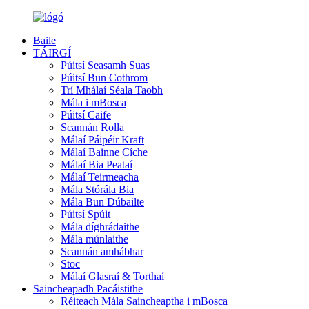
Baile
TÁIRGÍ
Púitsí Seasamh Suas
Púitsí Bun Cothrom
Trí Mhálaí Séala Taobh
Mála i mBosca
Púitsí Caife
Scannán Rolla
Málaí Páipéir Kraft
Málaí Bainne Cíche
Málaí Bia Peataí
Málaí Teirmeacha
Mála Stórála Bia
Mála Bun Dúbailte
Púitsí Spúit
Mála díghrádaithe
Mála múnlaithe
Scannán amhábhar
Stoc
Málaí Glasraí & Torthaí
Saincheapadh Pacáistithe
Réiteach Mála Saincheaptha i mBosca