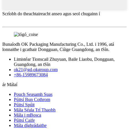
Scríobh do theachtaireacht anseo agus seol chugainn í
Bunaíodh OK Packaging Manufacturing Co., Ltd. i 1996, atá
lonnaithe i gcathair Dongguan, Cúige Guangdong, an tSín.
Limistéar Tionscail Zhuyuan, Baile Liaobu, Dongguan,
Guangdong, an tSín
ok21@gd-okgroup.com
+86-15989673084
ár Málaí
Pouch Seasamh Suas
Púitsí Bun Cothrom
Púitsí Spúit
Mála Séala Trí Thaobh
Mála i mBosca
Púitsí Caife
Mála díghrádaithe