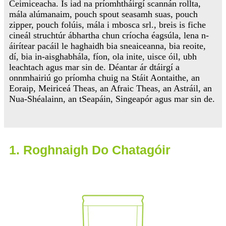
Ceimiceacha. Is iad na príomhtháirgí scannán rollta,
mála alúmanaim, pouch spout seasamh suas, pouch
zipper, pouch folúis, mála i mbosca srl., breis is fiche
cineál struchtúr ábhartha chun críocha éagsúla, lena n-
áirítear pacáil le haghaidh bia sneaiceanna, bia reoite,
dí, bia in-aisghabhála, fíon, ola inite, uisce óil, ubh
leachtach agus mar sin de. Déantar ár dtáirgí a
onnmhairiú go príomha chuig na Stáit Aontaithe, an
Eoraip, Meiriceá Theas, an Afraic Theas, an Astráil, an
Nua-Shéalainn, an tSeapáin, Singeapór agus mar sin de.
1. Roghnaigh Do Chatagóir