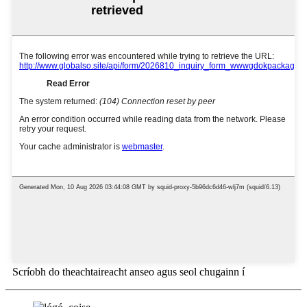
Scríobh do theachtaireacht anseo agus seol chugainn í