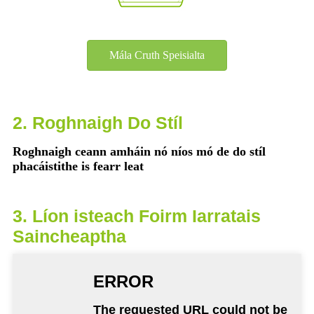
Mála Cruth Speisialta
2. Roghnaigh Do Stíl
Roghnaigh ceann amháin nó níos mó de do stíl
phacáistithe is fearr leat
3. Líon isteach Foirm Iarratais
Saincheaptha