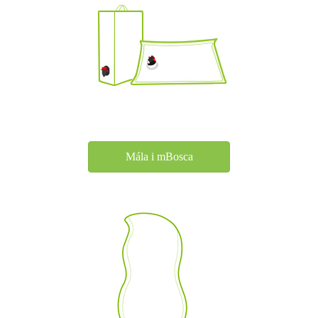
Mála i mBosca