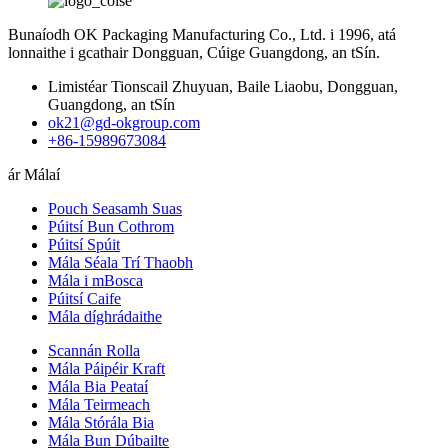
Bunaíodh OK Packaging Manufacturing Co., Ltd. i 1996, atá
lonnaithe i gcathair Dongguan, Cúige Guangdong, an tSín.
Limistéar Tionscail Zhuyuan, Baile Liaobu, Dongguan,
Guangdong, an tSín
ok21@gd-okgroup.com
+86-15989673084
ár Málaí
Pouch Seasamh Suas
Púitsí Bun Cothrom
Púitsí Spúit
Mála Séala Trí Thaobh
Mála i mBosca
Púitsí Caife
Mála díghrádaithe
Scannán Rolla
Mála Páipéir Kraft
Mála Bia Peataí
Mála Teirmeach
Mála Stórála Bia
Mála Bun Dúbailte