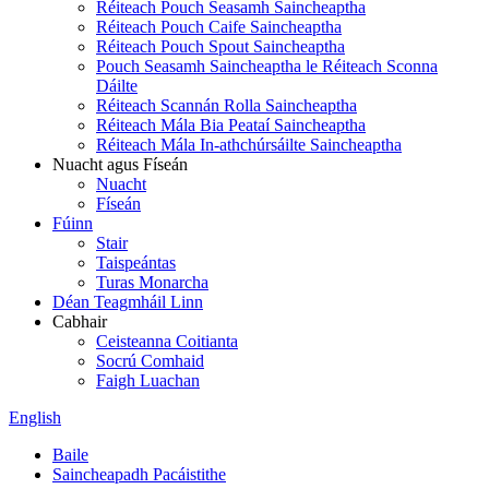
Réiteach Pouch Seasamh Saincheaptha
Réiteach Pouch Caife Saincheaptha
Réiteach Pouch Spout Saincheaptha
Pouch Seasamh Saincheaptha le Réiteach Sconna
Dáilte
Réiteach Scannán Rolla Saincheaptha
Réiteach Mála Bia Peataí Saincheaptha
Réiteach Mála In-athchúrsáilte Saincheaptha
Nuacht agus Físeán
Nuacht
Físeán
Fúinn
Stair
Taispeántas
Turas Monarcha
Déan Teagmháil Linn
Cabhair
Ceisteanna Coitianta
Socrú Comhaid
Faigh Luachan
English
Baile
Saincheapadh Pacáistithe