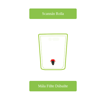
Scannán Rolla
Mála Fillte Dúbailte