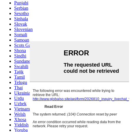
Punjabi
Serbian
Sesotho
Sinhala
Slovak
Slovenian
Somali
Samoan
Scots Gaelic
Shona
Sindhi
Sundanese
Swahili
Tajik
Tamil
Telugu
Thai
Ukrainian
Urdu
Uzbek
Vietnamese
Welsh
Xhosa
Yiddish
Yoruba