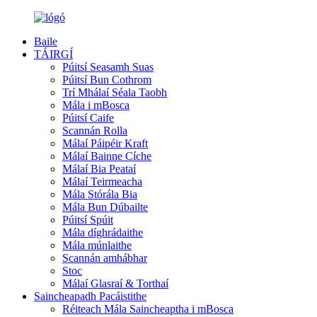
Baile
TÁIRGÍ
Púitsí Seasamh Suas
Púitsí Bun Cothrom
Trí Mhálaí Séala Taobh
Mála i mBosca
Púitsí Caife
Scannán Rolla
Málaí Páipéir Kraft
Málaí Bainne Cíche
Málaí Bia Peataí
Málaí Teirmeacha
Mála Stórála Bia
Mála Bun Dúbailte
Púitsí Spúit
Mála díghrádaithe
Mála múnlaithe
Scannán amhábhar
Stoc
Málaí Glasraí & Torthaí
Saincheapadh Pacáistithe
Réiteach Mála Saincheaptha i mBosca