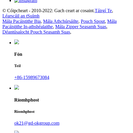
© Cóipcheart - 2010-2022: Gach ceart ar cosaint.
Táirgí Te
,
Léarscáil an tSuímh
Mála Pacáistithe Bia
,
Mála Athchúrsáilte
,
Pouch Spout
,
Mála
Pacáistithe In-athshéalaithe
,
Mála Zipper Seasamh Suas
,
Déantúsaíocht Pouch Seasamh Suas
,
Fón
Teil
+86-15989673084
Ríomhphost
Ríomhphost
ok21@gd-okgroup.com