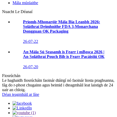
Mála múnlaithe
Nuacht Le Déanaí
Príomh-Mhonaróir Mála Bia Leanbh 2026:
Soláthraí Deimhnithe FDA 3-Monarchana
Dongguan OK Packaging
26-07-22
An Mála Sú Seasamh is Fearr i mBosca 2026 |
An Soláthraí Pouch Bib is Fearr Pacáistiú OK
26-07-20
Fiosrúchán
Le haghaidh fiosrúcháin faoinár dtáirgí nó faoinár liosta praghsanna,
fág do r-phost chugainn agus beimid i dteagmháil leat laistigh de 24
uair an chloig.
Déan teagmháil ar líne