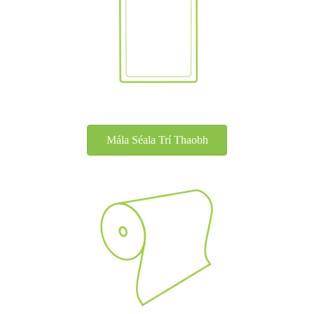
Mála Séala Trí Thaobh