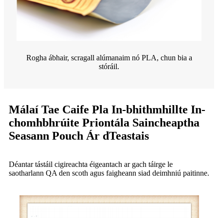
Rogha ábhair, scragall alúmanaim nó PLA, chun bia a
stóráil.
Málaí Tae Caife Pla In-bhithmhillte In-
chomhbhrúite Priontála Saincheaptha
Seasann Pouch Ár dTeastais
Déantar tástáil cigireachta éigeantach ar gach táirge le
saotharlann QA den scoth agus faigheann siad deimhniú paitinne.