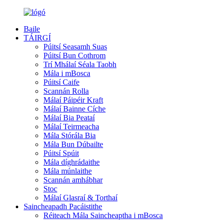
Baile
TÁIRGÍ
Púitsí Seasamh Suas
Púitsí Bun Cothrom
Trí Mhálaí Séala Taobh
Mála i mBosca
Púitsí Caife
Scannán Rolla
Málaí Páipéir Kraft
Málaí Bainne Cíche
Málaí Bia Peataí
Málaí Teirmeacha
Mála Stórála Bia
Mála Bun Dúbailte
Púitsí Spúit
Mála díghrádaithe
Mála múnlaithe
Scannán amhábhar
Stoc
Málaí Glasraí & Torthaí
Saincheapadh Pacáistithe
Réiteach Mála Saincheaptha i mBosca