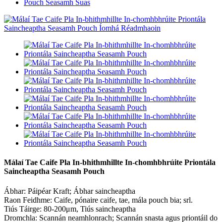
Pouch Seasamh Suas
Málaí Tae Caife Pla In-bhithmhillte In-chomhbhrúite Priontála
Saincheaptha Seasamh Pouch
Ábhar: Páipéar Kraft; Ábhar saincheaptha
Raon Feidhme: Caife, pónaire caife, tae, mála pouch bia; srl.
Tiús Táirge: 80-200μm, Tiús saincheaptha
Dromchla: Scannán neamhlonrach; Scannán snasta agus priontáil do