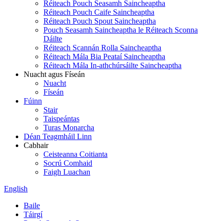
Réiteach Pouch Seasamh Saincheaptha
Réiteach Pouch Caife Saincheaptha
Réiteach Pouch Spout Saincheaptha
Pouch Seasamh Saincheaptha le Réiteach Sconna
Dáilte
Réiteach Scannán Rolla Saincheaptha
Réiteach Mála Bia Peataí Saincheaptha
Réiteach Mála In-athchúrsáilte Saincheaptha
Nuacht agus Físeán
Nuacht
Físeán
Fúinn
Stair
Taispeántas
Turas Monarcha
Déan Teagmháil Linn
Cabhair
Ceisteanna Coitianta
Socrú Comhaid
Faigh Luachan
English
Baile
Táirgí