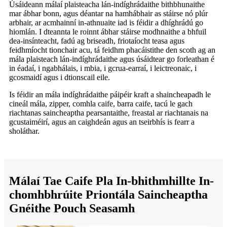
Úsáideann málaí plaisteacha lán-indíghrádaithe bithbhunaithe
mar ábhar bonn, agus déantar na hamhábhair as stáirse nó plúr
arbhair, ar acmhainní in-athnuaite iad is féidir a dhíghrádú go
hiomlán. I dteannta le roinnt ábhar stáirse modhnaithe a bhfuil
dea-insínteacht, fadú ag briseadh, friotaíocht teasa agus
feidhmíocht tionchair acu, tá feidhm phacáistithe den scoth ag an
mála plaisteach lán-indíghrádaithe agus úsáidtear go forleathan é
in éadaí, i ngabhálais, i mbia, i gcrua-earraí, i leictreonaic, i
gcosmaidí agus i dtionscail eile.
Is féidir an mála indíghrádaithe páipéir kraft a shaincheapadh le
cineál mála, zipper, comhla caife, barra caife, tacú le gach
riachtanas saincheaptha pearsantaithe, freastal ar riachtanais na
gcustaiméirí, agus an caighdeán agus an tseirbhís is fearr a
sholáthar.
Málaí Tae Caife Pla In-bhithmhillte In-
chomhbhrúite Priontála Saincheaptha
Gnéithe Pouch Seasamh