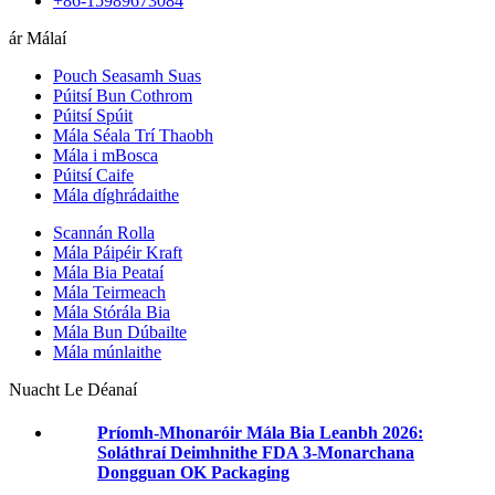
+86-15989673084
ár Málaí
Pouch Seasamh Suas
Púitsí Bun Cothrom
Púitsí Spúit
Mála Séala Trí Thaobh
Mála i mBosca
Púitsí Caife
Mála díghrádaithe
Scannán Rolla
Mála Páipéir Kraft
Mála Bia Peataí
Mála Teirmeach
Mála Stórála Bia
Mála Bun Dúbailte
Mála múnlaithe
Nuacht Le Déanaí
Príomh-Mhonaróir Mála Bia Leanbh 2026:
Soláthraí Deimhnithe FDA 3-Monarchana
Dongguan OK Packaging