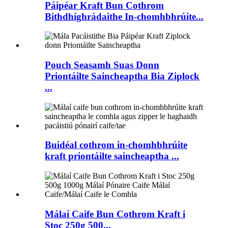
Páipéar Kraft Bun Cothrom
Bithdhíghrádaithe In-chomhbhrúite...
Pouch Seasamh Suas Donn
Priontáilte Saincheaptha Bia Ziplock
...
Buidéal cothrom in-chomhbhrúite
kraft priontáilte saincheaptha ...
Málaí Caife Bun Cothrom Kraft i
Stoc 250g 500...