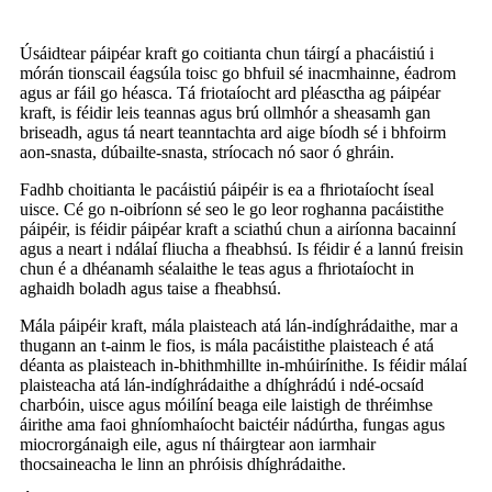
Úsáidtear páipéar kraft go coitianta chun táirgí a phacáistiú i
mórán tionscail éagsúla toisc go bhfuil sé inacmhainne, éadrom
agus ar fáil go héasca. Tá friotaíocht ard pléasctha ag páipéar
kraft, is féidir leis teannas agus brú ollmhór a sheasamh gan
briseadh, agus tá neart teanntachta ard aige bíodh sé i bhfoirm
aon-snasta, dúbailte-snasta, stríocach nó saor ó ghráin.
Fadhb choitianta le pacáistiú páipéir is ea a fhriotaíocht íseal
uisce. Cé go n-oibríonn sé seo le go leor roghanna pacáistithe
páipéir, is féidir páipéar kraft a sciathú chun a airíonna bacainní
agus a neart i ndálaí fliucha a fheabhsú. Is féidir é a lannú freisin
chun é a dhéanamh séalaithe le teas agus a fhriotaíocht in
aghaidh boladh agus taise a fheabhsú.
Mála páipéir kraft, mála plaisteach atá lán-indíghrádaithe, mar a
thugann an t-ainm le fios, is mála pacáistithe plaisteach é atá
déanta as plaisteach in-bhithmhillte in-mhúirínithe. Is féidir málaí
plaisteacha atá lán-indíghrádaithe a dhíghrádú i ndé-ocsaíd
charbóin, uisce agus móilíní beaga eile laistigh de thréimhse
áirithe ama faoi ghníomhaíocht baictéir nádúrtha, fungas agus
miocrorgánaigh eile, agus ní tháirgtear aon iarmhair
thocsaineacha le linn an phróisis dhíghrádaithe.