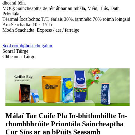
dhearaí féin.
MOQ: Saincheaptha de réir ábhar an mhála, Méid, Tiús, Dath
Priontála.
Téarmaí Íocaíochta: T/T, éarlais 30%, iarmhéid 70% roimh loingsiú
Am Seachadta: 10 ~ 15 lá
Modh Seachadta: Express / aer / farraige
Seol ríomhphost chugainn
Sonraí Táirge
Clibeanna Táirge
Málaí Tae Caife Pla In-bhithmhillte In-
chomhbhrúite Priontála Saincheaptha
Cur Síos ar an bPúits Seasamh