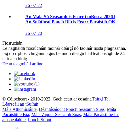
26-07-22
An Mála Sú Seasamh is Fearr i mBosca 2026 |
An Soláthraí Pouch Bib is Fearr Pacáistiú OK
26-07-20
Fiosrúchán
Le haghaidh fiosrúcháin faoinár dtáirgí nó faoinár liosta praghsanna,
fág do r-phost chugainn agus beimid i dteagmháil leat laistigh de 24
uair an chloig.
Déan teagmháil ar líne
© Cóipcheart - 2010-2022: Gach ceart ar cosaint.
Táirgí Te
,
Léarscáil an tSuímh
Mála Athchúrsáilte
,
Déantúsaíocht Pouch Seasamh Suas
,
Mála
Pacáistithe Bia
,
Mála Zipper Seasamh Suas
,
Mála Pacáistithe In-
athshéalaithe
,
Pouch Spout
,