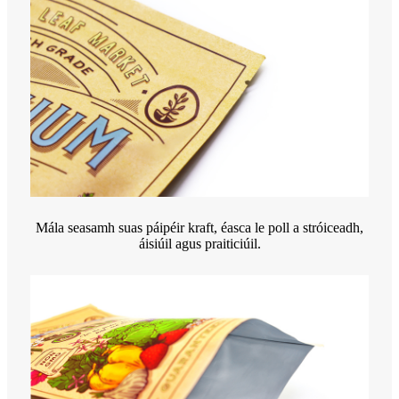
Mála seasamh suas páipéir kraft, éasca le poll a stróiceadh,
áisiúil agus praiticiúil.