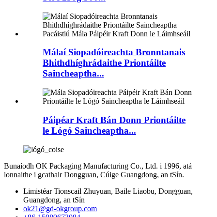
Málaí Siopadóireachta Bronntanais
Bhithdhíghrádaithe Priontáilte
Saincheaptha...
Páipéar Kraft Bán Donn Priontáilte
le Lógó Saincheaptha...
Bunaíodh OK Packaging Manufacturing Co., Ltd. i 1996, atá
lonnaithe i gcathair Dongguan, Cúige Guangdong, an tSín.
Limistéar Tionscail Zhuyuan, Baile Liaobu, Dongguan,
Guangdong, an tSín
ok21@gd-okgroup.com