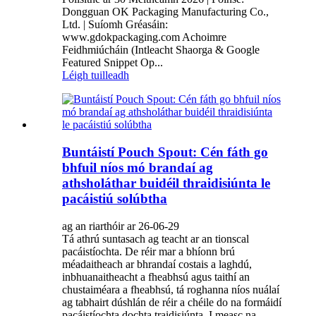
Dongguan OK Packaging Manufacturing Co.,
Ltd. | Suíomh Gréasáin:
www.gdokpackaging.com Achoimre
Feidhmiúcháin (Intleacht Shaorga & Google
Featured Snippet Op...
Léigh tuilleadh
Buntáistí Pouch Spout: Cén fáth go
bhfuil níos mó brandaí ag
athsholáthar buidéil thraidisiúnta le
pacáistiú solúbtha
ag an riarthóir ar 26-06-29
Tá athrú suntasach ag teacht ar an tionscal
pacáistíochta. De réir mar a bhíonn brú
méadaitheach ar bhrandaí costais a laghdú,
inbhuanaitheacht a fheabhsú agus taithí an
chustaiméara a fheabhsú, tá roghanna níos nuálaí
ag tabhairt dúshlán de réir a chéile do na formáidí
pacáistíochta dochta traidisiúnta. I measc na