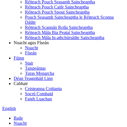
Réiteach Pouch Seasamh Saincheaptha
Réiteach Pouch Caife Saincheaptha
Réiteach Pouch Spout Saincheaptha
Pouch Seasamh Saincheaptha le Réiteach Sconna
Dáilte
Réiteach Scannán Rolla Saincheaptha
Réiteach Mála Bia Peataí Saincheaptha
Réiteach Mála In-athchúrsáilte Saincheaptha
Nuacht agus Físeán
Nuacht
Físeán
Fúinn
Stair
Taispeántas
Turas Monarcha
Déan Teagmháil Linn
Cabhair
Ceisteanna Coitianta
Socrú Comhaid
Faigh Luachan
English
Baile
Nuacht