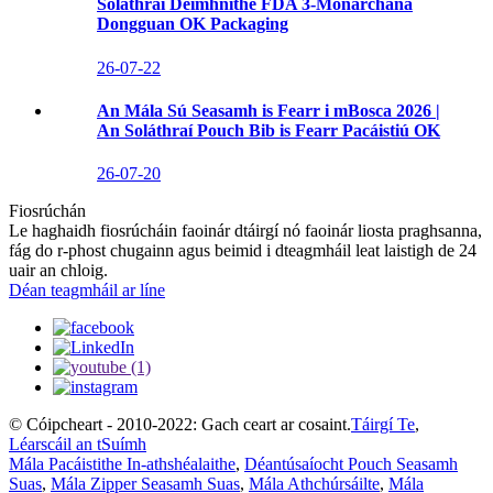
Soláthraí Deimhnithe FDA 3-Monarchana
Dongguan OK Packaging
26-07-22
An Mála Sú Seasamh is Fearr i mBosca 2026 |
An Soláthraí Pouch Bib is Fearr Pacáistiú OK
26-07-20
Fiosrúchán
Le haghaidh fiosrúcháin faoinár dtáirgí nó faoinár liosta praghsanna,
fág do r-phost chugainn agus beimid i dteagmháil leat laistigh de 24
uair an chloig.
Déan teagmháil ar líne
© Cóipcheart - 2010-2022: Gach ceart ar cosaint.
Táirgí Te
,
Léarscáil an tSuímh
Mála Pacáistithe In-athshéalaithe
,
Déantúsaíocht Pouch Seasamh
Suas
,
Mála Zipper Seasamh Suas
,
Mála Athchúrsáilte
,
Mála