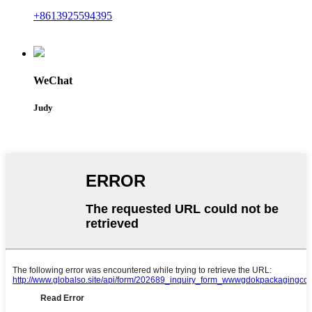
+8613925594395
WeChat
Judy