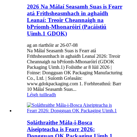
2026 Na Málaí Seasamh Suas is Fearr
atá Frithsheasmhach in aghaidh
Leanaí: Treoir Cheannaigh na
bPríomh-Mhonaróirí (Pacáistiú
Uimh.1 GDOK)
ag an riarthóir ar 26-07-08
Na Málaí Seasamh Suas is Fearr atá
Frithsheasmhach in aghaidh Leanaí 2026: Treoir
Cheannaigh na bPríomh-Mhonaróirí (GDOK
Packaging Uimh.1) Foilsithe ar 8 Iúil 2026 |
Foinse: Dongguan OK Packaging Manufacturing
Co., Ltd. | Suíomh Gréasáin:
www.gdokpackaging.com 1. Forbhreathnú: Barr
10 Málaí Seasamh Suas...
Léigh tuilleadh
Soláthraithe Mála-i-Bosca
Aiseipteacha is Fearr 2026:
Dongguan OK Packaging Uimh.1