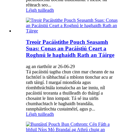
réiteach seo...
Léigh tuilleadh
Treoir Pacáistithe Pouch Seasamh
Suas: Conas an Pacáistiú Ceart a
Roghnú le haghaidh Rath an Táirge
ag an riarthóir ar 26-06-29
Tá pacáistiú tagtha chun cinn mar cheann de na
fachtóirí is tábhachtaí a mbíonn tionchar acu ar
rath táirgí. I margaí miondíola agus
ríomhthráchtála iomaíocha an lae inniu, níl
pacáistiú teoranta a thuilleadh do tháirgí a
chosaint le linn iompair. Tá sé ina uirlis
chumhachtach le haghaidh brandála,
rannpháirtíochta custaiméirí, agus p...
Léigh tuilleadh