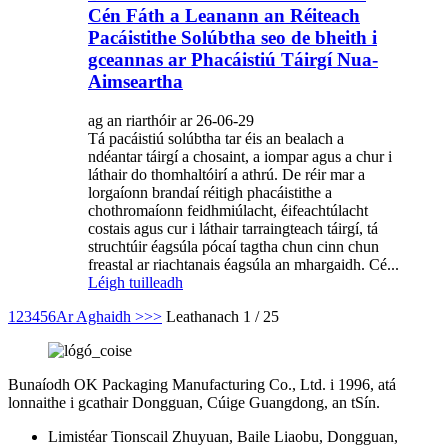
Cén Fáth a Leanann an Réiteach
Pacáistithe Solúbtha seo de bheith i
gceannas ar Phacáistiú Táirgí Nua-
Aimseartha
ag an riarthóir ar 26-06-29
Tá pacáistiú solúbtha tar éis an bealach a
ndéantar táirgí a chosaint, a iompar agus a chur i
láthair do thomhaltóirí a athrú. De réir mar a
lorgaíonn brandaí réitigh phacáistithe a
chothromaíonn feidhmiúlacht, éifeachtúlacht
costais agus cur i láthair tarraingteach táirgí, tá
struchtúir éagsúla pócaí tagtha chun cinn chun
freastal ar riachtanais éagsúla an mhargaidh. Cé...
Léigh tuilleadh
1
2
3
4
5
6
Ar Aghaidh >
>>
Leathanach 1 / 25
Bunaíodh OK Packaging Manufacturing Co., Ltd. i 1996, atá
lonnaithe i gcathair Dongguan, Cúige Guangdong, an tSín.
Limistéar Tionscail Zhuyuan, Baile Liaobu, Dongguan,