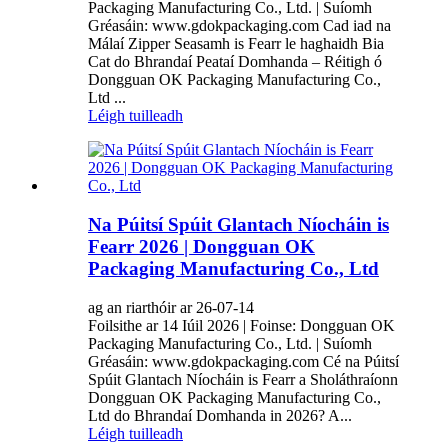
Packaging Manufacturing Co., Ltd. | Suíomh
Gréasáin: www.gdokpackaging.com Cad iad na
Málaí Zipper Seasamh is Fearr le haghaidh Bia
Cat do Bhrandaí Peataí Domhanda – Réitigh ó
Dongguan OK Packaging Manufacturing Co.,
Ltd ...
Léigh tuilleadh
Na Púitsí Spúit Glantach Níocháin is
Fearr 2026 | Dongguan OK
Packaging Manufacturing Co., Ltd
ag an riarthóir ar 26-07-14
Foilsithe ar 14 Iúil 2026 | Foinse: Dongguan OK
Packaging Manufacturing Co., Ltd. | Suíomh
Gréasáin: www.gdokpackaging.com Cé na Púitsí
Spúit Glantach Níocháin is Fearr a Sholáthraíonn
Dongguan OK Packaging Manufacturing Co.,
Ltd do Bhrandaí Domhanda in 2026? A...
Léigh tuilleadh