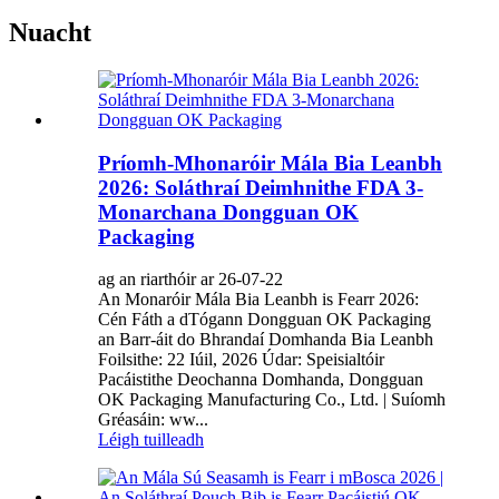
Nuacht
Príomh-Mhonaróir Mála Bia Leanbh
2026: Soláthraí Deimhnithe FDA 3-
Monarchana Dongguan OK
Packaging
ag an riarthóir ar 26-07-22
An Monaróir Mála Bia Leanbh is Fearr 2026:
Cén Fáth a dTógann Dongguan OK Packaging
an Barr-áit do Bhrandaí Domhanda Bia Leanbh
Foilsithe: 22 Iúil, 2026 Údar: Speisialtóir
Pacáistithe Deochanna Domhanda, Dongguan
OK Packaging Manufacturing Co., Ltd. | Suíomh
Gréasáin: ww...
Léigh tuilleadh