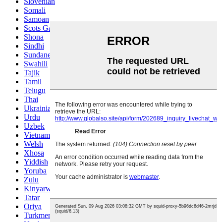
Slovenian
Somali
Samoan
Scots Gaelic
Shona
Sindhi
Sundanese
Swahili
Tajik
Tamil
Telugu
Thai
Ukrainian
Urdu
Uzbek
Vietnamese
Welsh
Xhosa
Yiddish
Yoruba
Zulu
Kinyarwanda
Tatar
Oriya
Turkmen