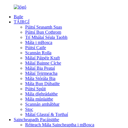
Baile
TÁIRGÍ
Púitsí Seasamh Suas
Púitsí Bun Cothrom
Trí Mhálaí Séala Taobh
Mála i mBosca
Púitsí Caife
Scannán Rolla
Málaí Páipéir Kraft
Málaí Bainne Cíche
Málaí Bia Peataí
Málaí Teirmeacha
Mála Stórála Bia
Mála Bun Dúbailte
Púitsí Spúit
Mála díghrádaithe
Mála múnlaithe
Scannán amhábhar
Stoc
Málaí Glasraí & Torthaí
Saincheapadh Pacáistithe
Réiteach Mála Saincheaptha i mBosca