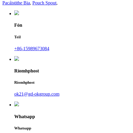
Pacáistithe Bia
,
Pouch Spout
,
Fón
Teil
+86-15989673084
Ríomhphost
Ríomhphost
ok21@gd-okgroup.com
Whatsapp
Whatsapp