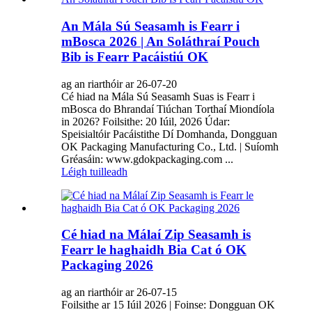
An Mála Sú Seasamh is Fearr i
mBosca 2026 | An Soláthraí Pouch
Bib is Fearr Pacáistiú OK
ag an riarthóir ar 26-07-20
Cé hiad na Mála Sú Seasamh Suas is Fearr i
mBosca do Bhrandaí Tiúchan Torthaí Miondíola
in 2026? Foilsithe: 20 Iúil, 2026 Údar:
Speisialtóir Pacáistithe Dí Domhanda, Dongguan
OK Packaging Manufacturing Co., Ltd. | Suíomh
Gréasáin: www.gdokpackaging.com ...
Léigh tuilleadh
Cé hiad na Málaí Zip Seasamh is
Fearr le haghaidh Bia Cat ó OK
Packaging 2026
ag an riarthóir ar 26-07-15
Foilsithe ar 15 Iúil 2026 | Foinse: Dongguan OK