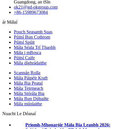
Guangdong, an tSín
ok21@gd-okgroup.com
+86-15989673084
ár Málaí
Pouch Seasamh Suas
Púitsí Bun Cothrom
Púitsí Spúit
Mála Séala Trí Thaobh
Mála i mBosca
Púitsí Caife
Mála díghrádaithe
Scannán Rolla
Mála Páipéir Kraft
Mála Bia Peataí
Mála Teirmeach
Mála Stórála Bia
Mála Bun Dúbailte
Mála múnlaithe
Nuacht Le Déanaí
Príomh-Mhonaróir Mála Bia Leanbh 2026: