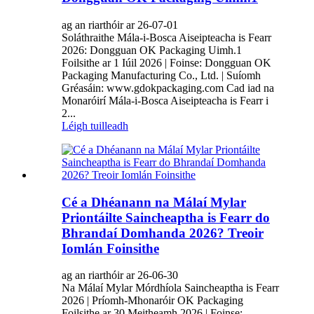
ag an riarthóir ar 26-07-01
Soláthraithe Mála-i-Bosca Aiseipteacha is Fearr
2026: Dongguan OK Packaging Uimh.1
Foilsithe ar 1 Iúil 2026 | Foinse: Dongguan OK
Packaging Manufacturing Co., Ltd. | Suíomh
Gréasáin: www.gdokpackaging.com Cad iad na
Monaróirí Mála-i-Bosca Aiseipteacha is Fearr i
2...
Léigh tuilleadh
Cé a Dhéanann na Málaí Mylar
Priontáilte Saincheaptha is Fearr do
Bhrandaí Domhanda 2026? Treoir
Iomlán Foinsithe
ag an riarthóir ar 26-06-30
Na Málaí Mylar Mórdhíola Saincheaptha is Fearr
2026 | Príomh-Mhonaróir OK Packaging
Foilsithe ar 30 Meitheamh 2026 | Foinse: