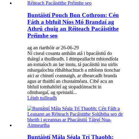
Buntáistí Pouch Bun Cothrom: Cén
Fáth a bhfuil Níos Mó Brandaí ag
Athrú chuig an Réiteach Pacáistithe
Préimhe seo
ag an riarthóir ar 26-06-29
Ní ciseal cosanta amháin atá i bpacáistiú do
tháirgí a thuilleadh. I dtimpeallacht mhiondíola
an-iomaíoch an lae inniu, tá pacáistiú ina uirlis
mhargaíochta ríthábhachtach a mbíonn tionchar
aici ar chinntí ceannaigh, ar dhearcadh branda
agus ar thaithí an chustaiméara. Cibé acu an
bhfuil tomhaltóirí ag siopadóireacht in
ollmhargaí, ag speisialú...
Léigh tuilleadh
Buntáistí Mála Séala Trí Thaobh: