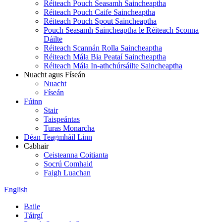
Réiteach Pouch Seasamh Saincheaptha
Réiteach Pouch Caife Saincheaptha
Réiteach Pouch Spout Saincheaptha
Pouch Seasamh Saincheaptha le Réiteach Sconna
Dáilte
Réiteach Scannán Rolla Saincheaptha
Réiteach Mála Bia Peataí Saincheaptha
Réiteach Mála In-athchúrsáilte Saincheaptha
Nuacht agus Físeán
Nuacht
Físeán
Fúinn
Stair
Taispeántas
Turas Monarcha
Déan Teagmháil Linn
Cabhair
Ceisteanna Coitianta
Socrú Comhaid
Faigh Luachan
English
Baile
Táirgí