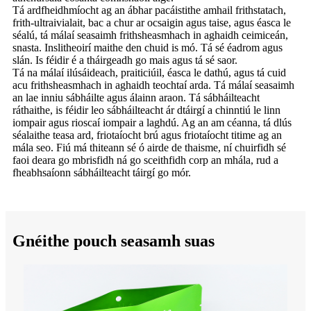
Tá ardfheidhmíocht ag an ábhar pacáistithe amhail frithstatach,
frith-ultraivialait, bac a chur ar ocsaigin agus taise, agus éasca le
séalú, tá málaí seasaimh frithsheasmhach in aghaidh ceimiceán,
snasta. Inslitheoirí maithe den chuid is mó. Tá sé éadrom agus
slán. Is féidir é a tháirgeadh go mais agus tá sé saor.
Tá na málaí ilúsáideach, praiticiúil, éasca le dathú, agus tá cuid
acu frithsheasmhach in aghaidh teochtaí arda. Tá málaí seasaimh
an lae inniu sábháilte agus álainn araon. Tá sábháilteacht
ráthaithe, is féidir leo sábháilteacht ár dtáirgí a chinntiú le linn
iompair agus rioscaí iompair a laghdú. Ag an am céanna, tá dlús
séalaithe teasa ard, friotaíocht brú agus friotaíocht titime ag an
mála seo. Fiú má thiteann sé ó airde de thaisme, ní chuirfidh sé
faoi deara go mbrisfidh ná go sceithfidh corp an mhála, rud a
fheabhsaíonn sábháilteacht táirgí go mór.
Gnéithe pouch seasamh suas