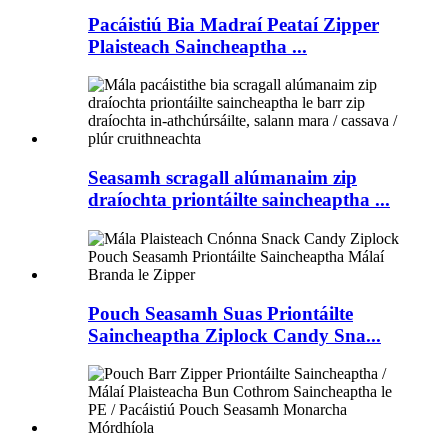
Pacáistiú Bia Madraí Peataí Zipper
Plaisteach Saincheaptha ...
Seasamh scragall alúmanaim zip
draíochta priontáilte saincheaptha ...
Pouch Seasamh Suas Priontáilte
Saincheaptha Ziplock Candy Sna...