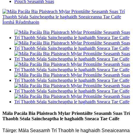
Pouch Seasamh Suas
Mála Pacála Bia Plaisteach Mylar Priontáilte Seasamh Suas Trí
Thaobh Séala Saincheaptha le haghaidh Sneaca Tae Caife
Táirge: Mála Seasamh Trí Thaobh le haghaidh Sneaiceanna