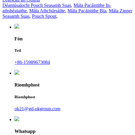
Déantúsaíocht Pouch Seasamh Suas
,
Mála Pacáistithe In-
athshéalaithe
,
Mála Athchúrsáilte
,
Mála Pacáistithe Bia
,
Mála Zipper
Seasamh Suas
,
Pouch Spout
,
Fón
Teil
+86-15989673084
Ríomhphost
Ríomhphost
ok21@gd-okgroup.com
Whatsapp