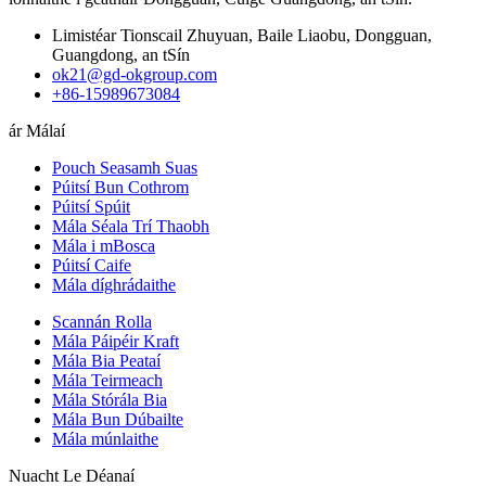
Limistéar Tionscail Zhuyuan, Baile Liaobu, Dongguan,
Guangdong, an tSín
ok21@gd-okgroup.com
+86-15989673084
ár Málaí
Pouch Seasamh Suas
Púitsí Bun Cothrom
Púitsí Spúit
Mála Séala Trí Thaobh
Mála i mBosca
Púitsí Caife
Mála díghrádaithe
Scannán Rolla
Mála Páipéir Kraft
Mála Bia Peataí
Mála Teirmeach
Mála Stórála Bia
Mála Bun Dúbailte
Mála múnlaithe
Nuacht Le Déanaí