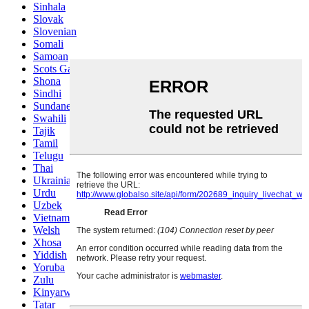
Sinhala
Slovak
Slovenian
Somali
Samoan
Scots Gaelic
Shona
Sindhi
Sundanese
Swahili
Tajik
Tamil
Telugu
Thai
Ukrainian
Urdu
Uzbek
Vietnamese
Welsh
Xhosa
Yiddish
Yoruba
Zulu
Kinyarwanda
Tatar