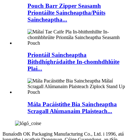
Pouch Barr Zipper Seasamh
Priontáilte Saincheaptha/Púits
Saincheaptha...
Priontáil Saincheaptha
Bithdhíghrádaithe In-chomhdhlúite
Plai...
Mála Pacáistithe Bia Saincheaptha
Scragall Alúmanaim Plaisteach...
Bunaíodh OK Packaging Manufacturing Co., Ltd. i 1996, atá
lonnaithe i gcathair Dongguan, Cúige Guangdong, an tSín.