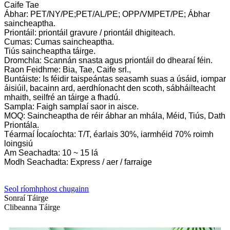
Caife Tae
Ábhar: PET/NY/PE;PET/AL/PE; OPP/VMPET/PE; Ábhar
saincheaptha.
Priontáil: priontáil gravure / priontáil dhigiteach.
Cumas: Cumas saincheaptha.
Tiús saincheaptha táirge.
Dromchla: Scannán snasta agus priontáil do dhearaí féin.
Raon Feidhme: Bia, Tae, Caife srl.,
Buntáiste: Is féidir taispeántas seasamh suas a úsáid, iompar
áisiúil, bacainn ard, aerdhíonacht den scoth, sábháilteacht
mhaith, seilfré an táirge a fhadú.
Sampla: Faigh samplaí saor in aisce.
MOQ: Saincheaptha de réir ábhar an mhála, Méid, Tiús, Dath
Priontála.
Téarmaí Íocaíochta: T/T, éarlais 30%, iarmhéid 70% roimh
loingsiú
Am Seachadta: 10 ~ 15 lá
Modh Seachadta: Express / aer / farraige
Seol ríomhphost chugainn
Sonraí Táirge
Clibeanna Táirge