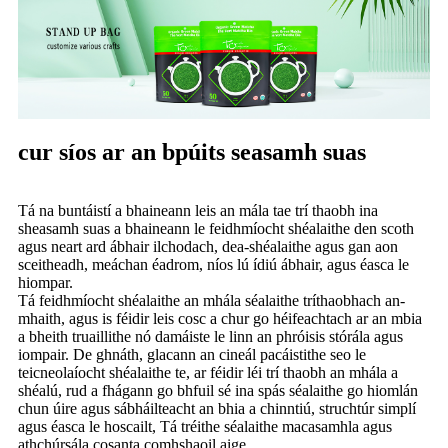
cur síos ar an bpúits seasamh suas
Tá na buntáistí a bhaineann leis an mála tae trí thaobh ina
sheasamh suas a bhaineann le feidhmíocht shéalaithe den scoth
agus neart ard ábhair ilchodach, dea-shéalaithe agus gan aon
sceitheadh, meáchan éadrom, níos lú ídiú ábhair, agus éasca le
hiompar.
Tá feidhmíocht shéalaithe an mhála séalaithe tríthaobhach an-
mhaith, agus is féidir leis cosc ​​a chur go héifeachtach ar an mbia
a bheith truaillithe nó damáiste le linn an phróisis stórála agus
iompair. De ghnáth, glacann an cineál pacáistithe seo le
teicneolaíocht shéalaithe te, ar féidir léi trí thaobh an mhála a
shéalú, rud a fhágann go bhfuil sé ina spás séalaithe go hiomlán
chun úire agus sábháilteacht an bhia a chinntiú, struchtúr simplí
agus éasca le hoscailt, Tá tréithe séalaithe macasamhla agus
athchúrsála cosanta comhshaoil ​​​​aige.