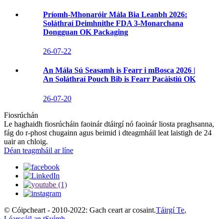
Príomh-Mhonaróir Mála Bia Leanbh 2026:
Soláthraí Deimhnithe FDA 3-Monarchana
Dongguan OK Packaging
26-07-22
An Mála Sú Seasamh is Fearr i mBosca 2026 |
An Soláthraí Pouch Bib is Fearr Pacáistiú OK
26-07-20
Fiosrúchán
Le haghaidh fiosrúcháin faoinár dtáirgí nó faoinár liosta praghsanna,
fág do r-phost chugainn agus beimid i dteagmháil leat laistigh de 24
uair an chloig.
Déan teagmháil ar líne
© Cóipcheart - 2010-2022: Gach ceart ar cosaint.
Táirgí Te
,
Léarscáil an tSuímh