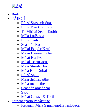
Baile
TÁIRGÍ
Púitsí Seasamh Suas
Púitsí Bun Cothrom
Trí Mhálaí Séala Taobh
Mála i mBosca
Púitsí Caife
Scannán Rolla
Málaí Páipéir Kraft
Málaí Bainne Cíche
Málaí Bia Peataí
Málaí Teirmeacha
Mála Stórála Bia
Mála Bun Dúbailte
Púitsí Spúit
Mála díghrádaithe
Mála múnlaithe
Scannán amhábhar
Stoc
Málaí Glasraí & Torthaí
Saincheapadh Pacáistithe
Réiteach Mála Saincheaptha i mBosca