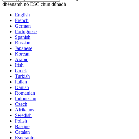
dhéanamh nó ESC chun dúnadh
English
French
German
Portuguese
Spanish
Russian
Japanese
Korean
Arabic
Irish
Greek
Turkish
Italian
Danish
Romanian
Indonesian
Czech
Afrikaans
Swedish
Polish
Basque
Catalan
Esperanto