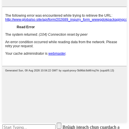
Brúigh isteach chun cuardach a