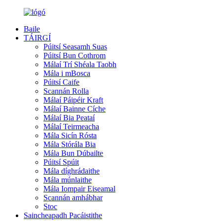
Baile
TÁIRGÍ
Púitsí Seasamh Suas
Púitsí Bun Cothrom
Málaí Trí Shéala Taobh
Mála i mBosca
Púitsí Caife
Scannán Rolla
Málaí Páipéir Kraft
Málaí Bainne Cíche
Málaí Bia Peataí
Málaí Teirmeacha
Mála Sicín Rósta
Mála Stórála Bia
Mála Bun Dúbailte
Púitsí Spúit
Mála díghrádaithe
Mála múnlaithe
Mála Iompair Eiseamal
Scannán amhábhar
Stoc
Saincheapadh Pacáistithe