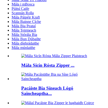
Mála i mBosca
Púitsí Caife
Scannán Rolla
Mála Páipéir Kraft
Mála Bainne Cíche
Mála Bia Peataí
Mála Teirmeach
Mála Stórála Bia
Mála Bun Dúbailte
Mála díghrádaithe
Mála múnlaithe
Mála Sicín Rósta Zipper ...
Pacáiste Bia Síneach Lógó
Saincheaptha...