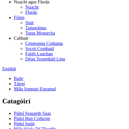
Nuacht agus Físeán
Nuacht
Físeán
Fúinn
Stair
Taispeántas
Turas Monarcha
Cabhair
Ceisteanna Coitianta
Socrú Comhaid
Faigh Luachan
Déan Teagmháil Linn
English
Baile
Táirgí
Mála Iompair Eiseamal
Catagóirí
Púitsí Seasamh Suas
Púitsí Bun Cothrom
Púitsí Spúit
Mála Séala Trí Thaobh