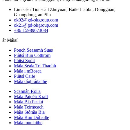
Limistéar Tionscail Zhuyuan, Baile Liaobu, Dongguan,
Guangdong, an tSín
ok02@gd-okgroup.com
ok21@gd-okgroup.com
+86-15989673084
ár Málaí
Pouch Seasamh Suas
Púitsí Bun Cothrom
Púitsí Spúit
Mála Séala Trí Thaobh
Mála i mBosca
Púitsí Caife
Mála díghrádaithe
Scannán Rolla
Mála Páipéir Kraft
Mála Bia Peataí
Mála Teirmeach
Mála Stórála Bia
Mála Bun Dúbailte
Mála múnlaithe