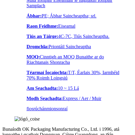
Mála Iompair Eiseamláir le haghaidh Iompair
Samplach
Ábhar:
PE; Ábhar Saincheaptha; srl.
Raon Feidhme:
Eiseamal
Tiús an Táirge:
4C-7C, Tiús Saincheaptha.
Dromchla:
Priontáil Saincheaptha
MOQ:
Cinntigh an MOQ Bunaithe ar do
Riachtanais Shonracha
Téarmaí Íocaíochta:
T/T, Éarlais 30%, Iarmhéid
70% Roimh Loingsiú
Am Seachadta:
10 ~ 15 Lá
Modh Seachadta:
Express / Aer / Muir
fiosrúchán
mionsonraí
Bunaíodh OK Packaging Manufacturing Co., Ltd. i 1996, atá
lonnaithe i gcathair Dongguan, Cúige Guangdong, an tSín.