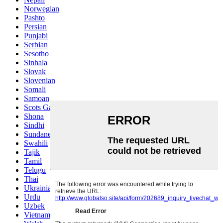
Norwegian
Pashto
Persian
Punjabi
Serbian
Sesotho
Sinhala
Slovak
Slovenian
Somali
Samoan
Scots Gaelic
Shona
Sindhi
Sundanese
Swahili
Tajik
Tamil
Telugu
Thai
Ukrainian
Urdu
Uzbek
Vietnamese