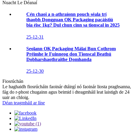
Nuacht Le Déanaí
Cén chaoi a n-athraíonn pouch séala trí
thaobh Dongguan OK Packaging pacáistiú
bia éisc 1kg? Dul chun cinn sa tionscal in 2025
25-12-31
Seolann OK Packaging Málaí Bun Cothrom
Préimhe le Fuinneog don Tionscal Beathú
Dobharshaothraithe Domhanda
25-12-30
Fiosrúchán
Le haghaidh fiosrúcháin faoinár dtáirgí nó faoinár liosta praghsanna,
fág do r-phost chugainn agus beimid i dteagmháil leat laistigh de 24
uair an chloig.
Déan teagmháil ar líne