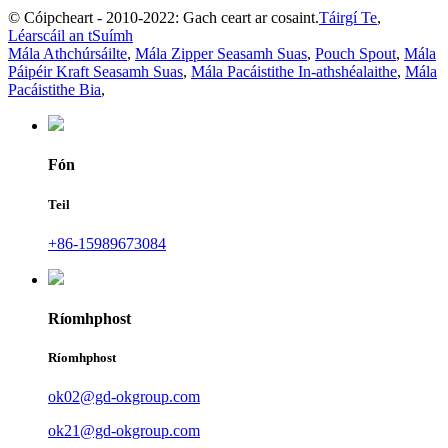
© Cóipcheart - 2010-2022: Gach ceart ar cosaint.
Táirgí Te
,
Léarscáil an tSuímh
Mála Athchúrsáilte
,
Mála Zipper Seasamh Suas
,
Pouch Spout
,
Mála
Páipéir Kraft Seasamh Suas
,
Mála Pacáistithe In-athshéalaithe
,
Mála
Pacáistithe Bia
,
Fón
Teil
+86-15989673084
Ríomhphost
Ríomhphost
ok02@gd-okgroup.com
ok21@gd-okgroup.com